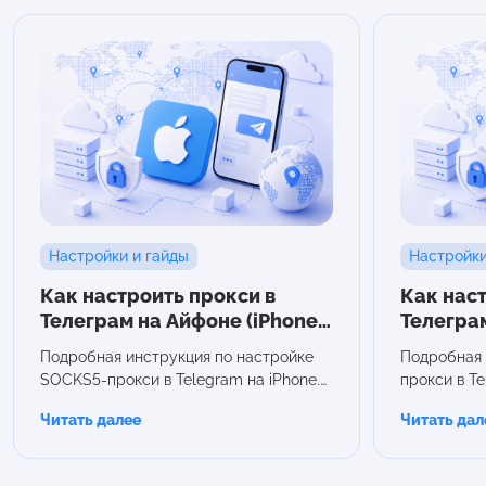
Настройки и гайды
Настройки
Как настроить прокси в
Как наст
Телеграм на Айфоне (iPhone):
Телегра
пошаговая инструкция
пошагов
Подробная инструкция по настройке
Подробная 
SOCKS5-прокси в Telegram на iPhone.
прокси в Te
Показываем, как создать прокси,
Рассказыва
Читать далее
Читать дал
подключить его в приложении и
SOCKS5-про
проверить работу соединения.
понадобятся
соединение