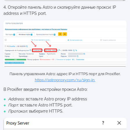
4. Откройте панель Astro и скопируйте данные прокси: IP
address и HTTPS port.
Панель управления Astro: адрес IP и HTTPS порт для Proxifier
.
https://astroproxy.com/ru/sign-in
В Proxifier введите настройки прокси Astro:
Address:
вставьте Astro proxy IP address
Порт:
вставьте Astro HTTPS port.
Протокол:
выберите HTTPS.